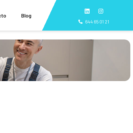
cto
Blog
644 65 01 21