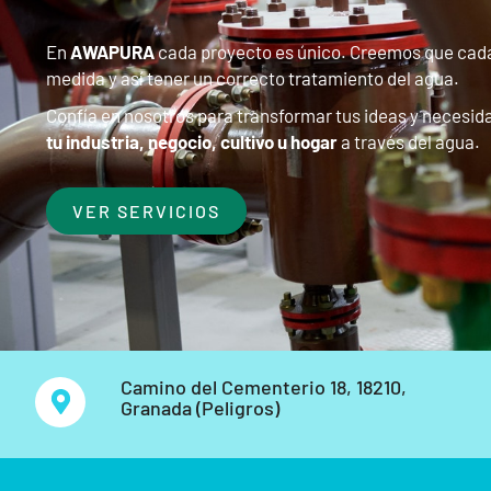
En
AWAPURA
cada proyecto es único. Creemos que cada 
medida y así tener un correcto tratamiento del agua.
Confía en nosotros para transformar tus ideas y necesid
tu industria, negocio, cultivo u hogar
a través del agua.
VER SERVICIOS
Camino del Cementerio 18, 18210,
Granada (Peligros)